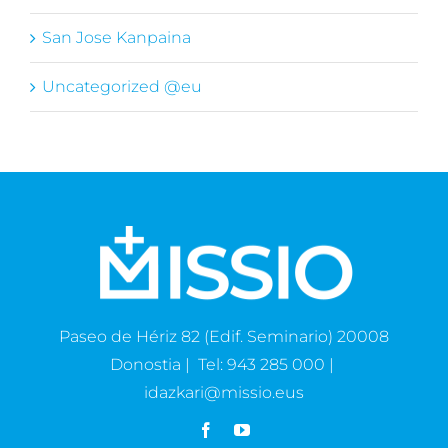
San Jose Kanpaina
Uncategorized @eu
Paseo de Hériz 82 (Edif. Seminario) 20008
Donostia | Tel: 943 285 000 |
idazkari@missio.eus