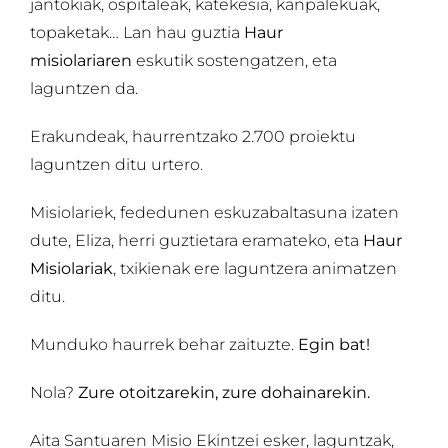
jantokiak, ospitaleak, katekesia, kanpalekuak,
topaketak… Lan hau guztia
Haur
misiolariaren
eskutik sostengatzen, eta
laguntzen da.
Erakundeak, haurrentzako 2.700 proiektu
laguntzen ditu urtero.
Misiolariek, fededunen eskuzabaltasuna izaten
dute, Eliza, herri guztietara eramateko, eta
Haur
Misiolariak
, txikienak ere laguntzera animatzen
ditu.
Munduko haurrek behar zaituzte.
Egin bat!
Nola?
Zure otoitzarekin, zure dohainarekin.
Aita Santuaren Misio Ekintzei esker, laguntzak,