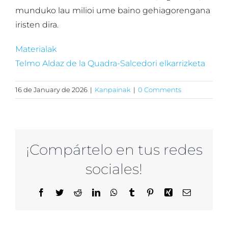
munduko lau milioi ume baino gehiagorengana
iristen dira.
Materialak
Telmo Aldaz de la Quadra-Salcedori elkarrizketa
16 de January de 2026
|
Kanpainak
|
0 Comments
¡Compártelo en tus redes
sociales!
Facebook
Twitter
Reddit
LinkedIn
WhatsApp
Tumblr
Pinterest
Xing
Email