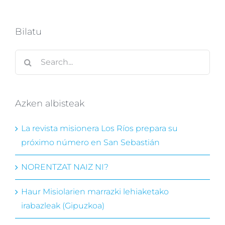
Bilatu
Search
for:
Azken albisteak
La revista misionera Los Ríos prepara su
próximo número en San Sebastián
NORENTZAT NAIZ NI?
Haur Misiolarien marrazki lehiaketako
irabazleak (Gipuzkoa)