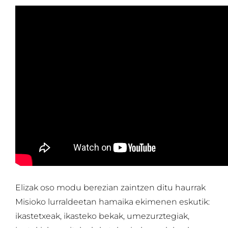
Elizak oso modu berezian zaintzen ditu haurrak
Misioko lurraldeetan hamaika ekimenen eskutik:
ikastetxeak, ikasteko bekak, umezurztegiak,