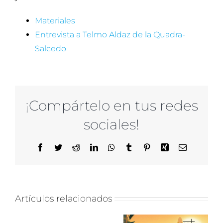
Materiales
Entrevista a Telmo Aldaz de la Quadra-
Salcedo
¡Compártelo en tus redes
sociales!
Facebook
Twitter
Reddit
LinkedIn
WhatsApp
Tumblr
Pinterest
Xing
Correo
electrónico
Artículos relacionados
SE ABRE