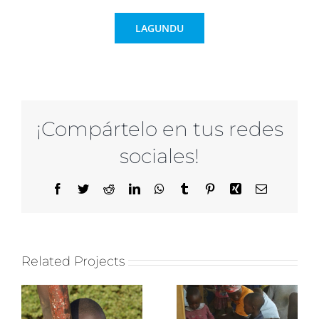
LAGUNDU
¡Compártelo en tus redes
sociales!
Facebook
Twitter
Reddit
LinkedIn
WhatsApp
Tumblr
Pinterest
Xing
Email
Related Projects
Caritasek