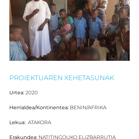
PROIEKTUAREN XEHETASUNAK
Urtea:
2020
Herrialdea/Kontinentea:
BENIN/AFRIKA
Lekua:
ATAKORA
Erakundea:
NATITINGOUKO ELIZBARRUTIA