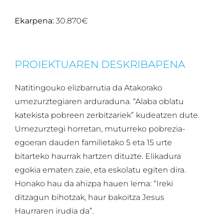
Ekarpena:
30.870€
PROIEKTUAREN DESKRIBAPENA
Natitingouko elizbarrutia da Atakorako
umezurztegiaren arduraduna. “Alaba oblatu
katekista pobreen zerbitzariek” kudeatzen dute.
Umezurztegi horretan, muturreko pobrezia-
egoeran dauden familietako 5 eta 15 urte
bitarteko haurrak hartzen dituzte. Elikadura
egokia ematen zaie, eta eskolatu egiten dira.
Honako hau da ahizpa hauen lema: “Ireki
ditzagun bihotzak, haur bakoitza Jesus
Haurraren irudia da”.