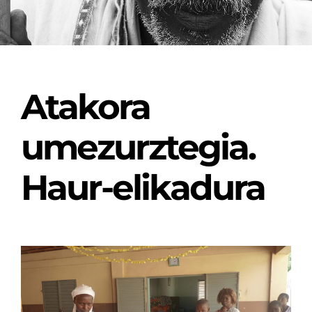
Atakora
umezurztegia.
Haur-elikadura