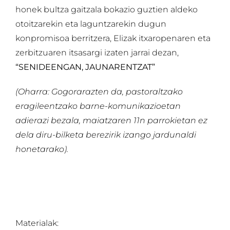
honek bultza gaitzala bokazio guztien aldeko
otoitzarekin eta laguntzarekin dugun
konpromisoa berritzera, Elizak itxaropenaren eta
zerbitzuaren itsasargi izaten jarrai dezan,
“SENIDEENGAN, JAUNARENTZAT”
(Oharra: Gogorarazten da, pastoraltzako
eragileentzako barne-komunikazioetan
adierazi bezala, maiatzaren 11n parrokietan ez
dela diru-bilketa berezirik izango jardunaldi
honetarako).
Materialak: