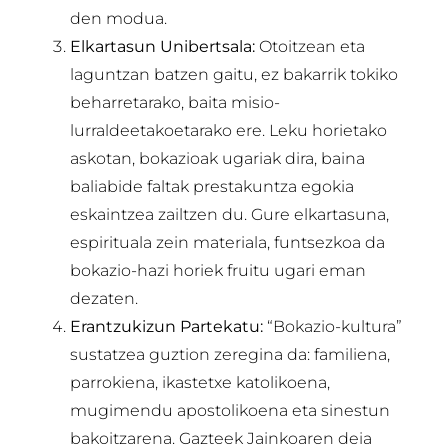
den modua.
Elkartasun Unibertsala:
Otoitzean eta
laguntzan batzen gaitu, ez bakarrik tokiko
beharretarako, baita misio-
lurraldeetakoetarako ere. Leku horietako
askotan, bokazioak ugariak dira, baina
baliabide faltak prestakuntza egokia
eskaintzea zailtzen du. Gure elkartasuna,
espirituala zein materiala, funtsezkoa da
bokazio-hazi horiek fruitu ugari eman
dezaten.
Erantzukizun Partekatu:
“Bokazio-kultura”
sustatzea guztion zeregina da: familiena,
parrokiena, ikastetxe katolikoena,
mugimendu apostolikoena eta sinestun
bakoitzarena. Gazteek Jainkoaren deia