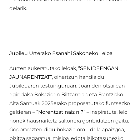
delarik.
Jubileu Urterako Esanahi Sakoneko Leloa
Aurten aukeratutako leloak,
“SENIDEENGAN,
JAUNARENTZAT”
, oihartzun handia du
Jubileuaren testuinguruan. Joan den otsailean
egindako Bokazioen Biltzarrean eta Frantzisko
Aita Santuak 2025erako proposatutako funtsezko
galderan –
“Norentzat naiz ni?”
– inspiratuta, lelo
honek hausnarketa sakonera gonbidatzen gaitu.
Gogorarazten digu bokazio oro – dela apaizgoa,
bizitza sagaratua, misioa, edota laikotasunezko