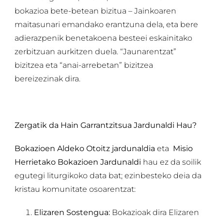
bokazioa bete-betean bizitua – Jainkoaren
maitasunari emandako erantzuna dela, eta bere
adierazpenik benetakoena besteei eskainitako
zerbitzuan aurkitzen duela. “Jaunarentzat”
bizitzea eta “anai-arrebetan” bizitzea
bereizezinak dira.
Zergatik da Hain Garrantzitsua Jardunaldi Hau?
Bokazioen Aldeko Otoitz jardunaldia
eta
Misio
Herrietako Bokazioen Jardunaldi
hau ez da soilik
egutegi liturgikoko data bat; ezinbesteko deia da
kristau komunitate osoarentzat:
Elizaren Sostengua:
Bokazioak dira Elizaren