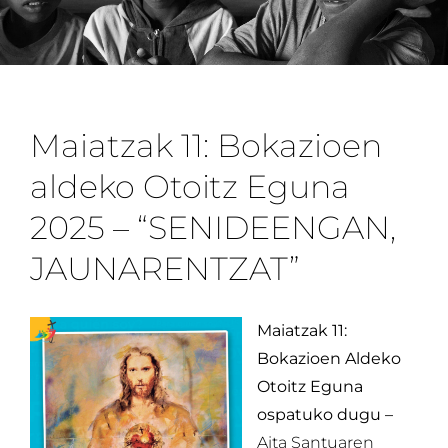
Maiatzak 11: Bokazioen
aldeko Otoitz Eguna
2025 – “SENIDEENGAN,
JAUNARENTZAT”
Maiatzak 11:
Bokazioen Aldeko
Otoitz Eguna
ospatuko dugu –
Aita Santuaren