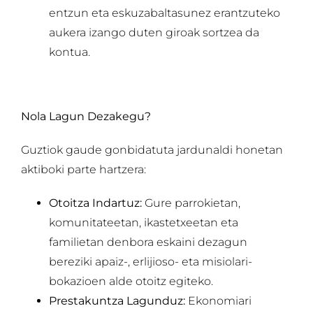
entzun eta eskuzabaltasunez erantzuteko
aukera izango duten giroak sortzea da
kontua.
Nola Lagun Dezakegu?
Guztiok gaude gonbidatuta jardunaldi honetan
aktiboki parte hartzera:
Otoitza Indartuz:
Gure parrokietan,
komunitateetan, ikastetxeetan eta
familietan denbora eskaini dezagun
bereziki apaiz-, erlijioso- eta misiolari-
bokazioen alde otoitz egiteko.
Prestakuntza Lagunduz:
Ekonomiari