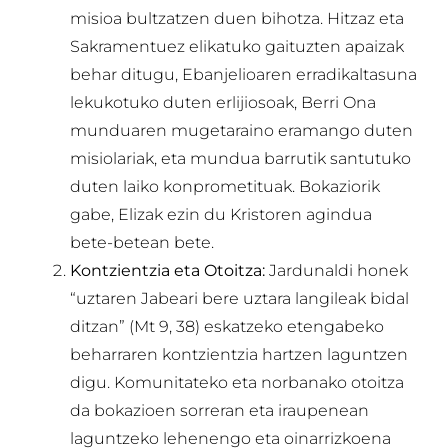
misioa bultzatzen duen bihotza. Hitzaz eta
Sakramentuez elikatuko gaituzten apaizak
behar ditugu, Ebanjelioaren erradikaltasuna
lekukotuko duten erlijiosoak, Berri Ona
munduaren mugetaraino eramango duten
misiolariak, eta mundua barrutik santutuko
duten laiko konprometituak. Bokaziorik
gabe, Elizak ezin du Kristoren agindua
bete-betean bete.
Kontzientzia eta Otoitza:
Jardunaldi honek
“uztaren Jabeari bere uztara langileak bidal
ditzan” (Mt 9, 38) eskatzeko etengabeko
beharraren kontzientzia hartzen laguntzen
digu. Komunitateko eta norbanako otoitza
da bokazioen sorreran eta iraupenean
laguntzeko lehenengo eta oinarrizkoena