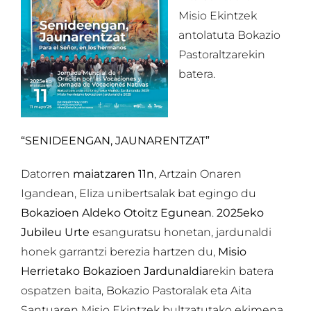
Misio Ekintzek
antolatuta Bokazio
Pastoraltzarekin
batera.
“SENIDEENGAN, JAUNARENTZAT”
Datorren
maiatzaren 11n
, Artzain Onaren
Igandean, Eliza unibertsalak bat egingo du
Bokazioen Aldeko Otoitz Egunean
.
2025eko
Jubileu Urte
esanguratsu honetan, jardunaldi
honek garrantzi berezia hartzen du,
Misio
Herrietako Bokazioen Jardunaldia
rekin batera
ospatzen baita, Bokazio Pastoralak eta Aita
Santuaren Misio Ekintzek bultzatutako ekimena