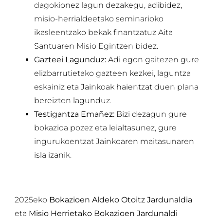
dagokionez lagun dezakegu, adibidez,
misio-herrialdeetako seminarioko
ikasleentzako bekak finantzatuz Aita
Santuaren Misio Egintzen bidez.
Gazteei Lagunduz:
Adi egon gaitezen gure
elizbarrutietako gazteen kezkei, laguntza
eskainiz eta Jainkoak haientzat duen plana
bereizten lagunduz.
Testigantza Emañez:
Bizi dezagun gure
bokazioa pozez eta leialtasunez, gure
ingurukoentzat Jainkoaren maitasunaren
isla izanik.
2025eko
Bokazioen Aldeko Otoitz Jardunaldia
eta
Misio Herrietako Bokazioen Jardunaldi