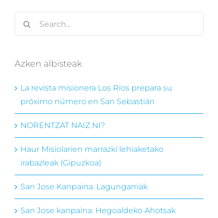
Search
for:
Azken albisteak
La revista misionera Los Ríos prepara su
próximo número en San Sebastián
NORENTZAT NAIZ NI?
Haur Misiolarien marrazki lehiaketako
irabazleak (Gipuzkoa)
San Jose Kanpaina. Lagungarriak
San Jose kanpaina. Hegoaldeko Ahotsak