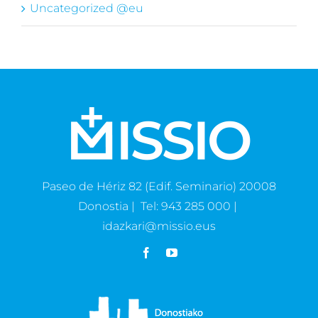
Uncategorized @eu
Paseo de Hériz 82 (Edif. Seminario) 20008
Donostia | Tel: 943 285 000 |
idazkari@missio.eus