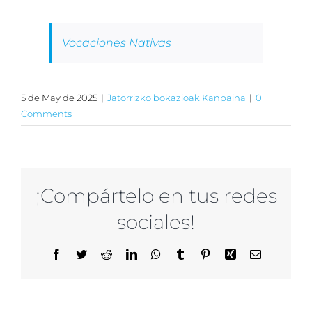
Vocaciones Nativas
5 de May de 2025
|
Jatorrizko bokazioak Kanpaina
|
0
Comments
¡Compártelo en tus redes
sociales!
Facebook
Twitter
Reddit
LinkedIn
WhatsApp
Tumblr
Pinterest
Xing
Email