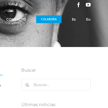
Facebook
YouTube
CONTACTO
COLABORA
Es
Eu
Buscar
as
Buscar:
a
Últimas noticias