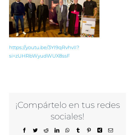
https://youtu.be/3YI9qRvhvII?
si=zUHRbWyudWUX8ssF
¡Compártelo en tus redes
sociales!
Facebook
Twitter
Reddit
LinkedIn
WhatsApp
Tumblr
Pinterest
Xing
Correo
electrónico