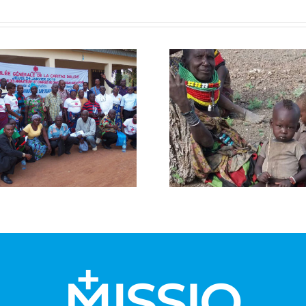
Forma
Creación de
médi
Centros de
Hospital
ayuda infantil
Pí