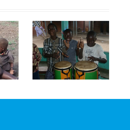
ción
cos
 Padre
o