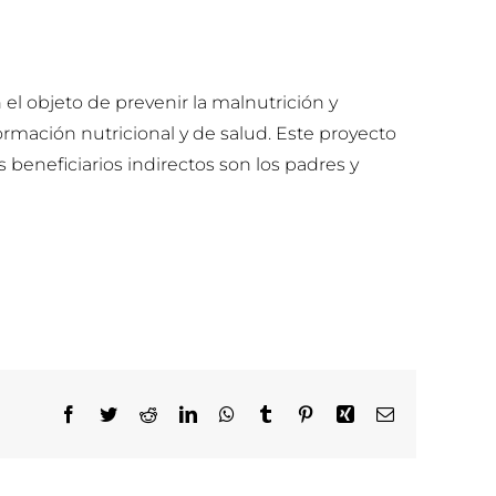
 el objeto de prevenir la malnutrición y
ormación nutricional y de salud. Este proyecto
 beneficiarios indirectos son los padres y
Facebook
Twitter
Reddit
LinkedIn
WhatsApp
Tumblr
Pinterest
Xing
Correo
electrónico